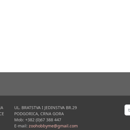
Tra
JA
UL. BRATSTVA I JEDINSTVA BR.29
CE
PODGORICA, CRNA GORA
Mob: +382 (0)67 388 447
E-mail:
zoohobbyme@gmail.com