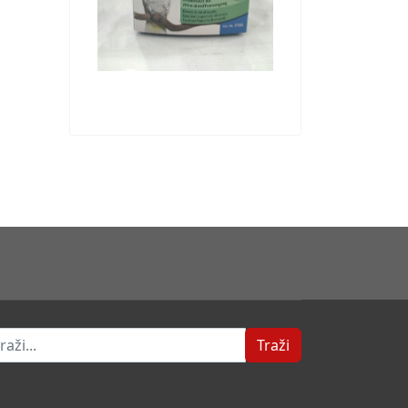
ži
Traži