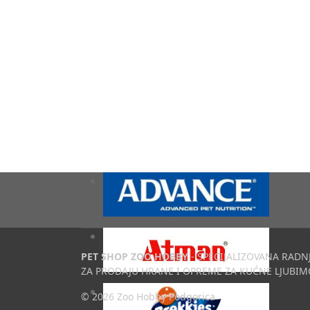
PET SHOP ZOO HOBBY
- SPECIJALIZOVANA RADN
ZA PRODAJU HRANE I OPREME ZA KUĆNE LJUBIM
© 2026 Zoo Hobby Podgorica