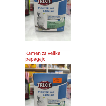
Kamen za velike
papagaje