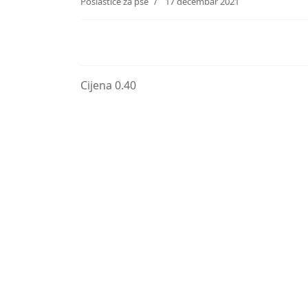
Poslastice za pse
17 decembar 2021
Cijena 0.40