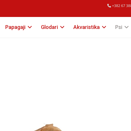
+382 67 38
Papagaji
Glodari
Akvaristika
Psi