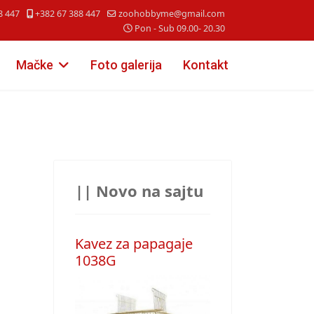
8 447
+382 67 388 447
zoohobbyme@gmail.com
Pon - Sub 09.00- 20.30
Mačke
Foto galerija
Kontakt
|| Novo na sajtu
Kavez za papagaje
1038G