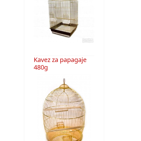
Kavez za papagaje
480g