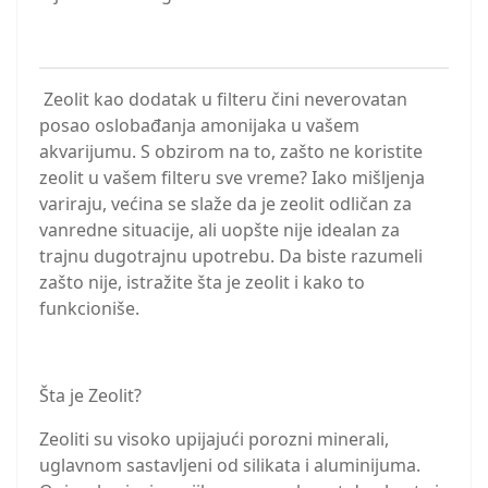
Zeolit kao dodatak u filteru čini neverovatan
posao oslobađanja amonijaka u vašem
akvarijumu. S obzirom na to, zašto ne koristite
zeolit u vašem filteru sve vreme? Iako mišljenja
variraju, većina se slaže da je zeolit odličan za
vanredne situacije, ali uopšte nije idealan za
trajnu dugotrajnu upotrebu. Da biste razumeli
zašto nije, istražite šta je zeolit i kako to
funkcioniše.
Šta je Zeolit?
Zeoliti su visoko upijajući porozni minerali,
uglavnom sastavljeni od silikata i aluminijuma.