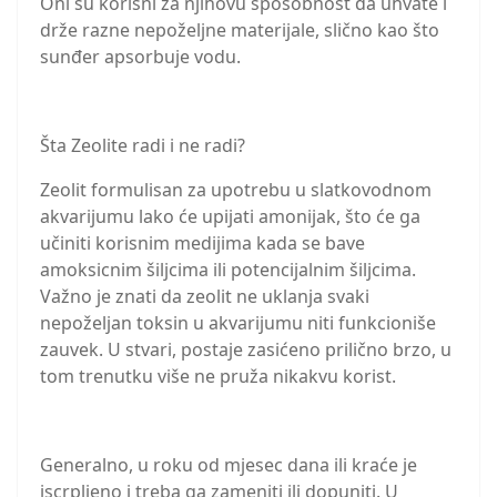
Oni su korisni za njihovu sposobnost da uhvate i
drže razne nepoželjne materijale, slično kao što
sunđer apsorbuje vodu.
Šta Zeolite radi i ne radi?
Zeolit formulisan za upotrebu u slatkovodnom
akvarijumu lako će upijati amonijak, što će ga
učiniti korisnim medijima kada se bave
amoksicnim šiljcima ili potencijalnim šiljcima.
Važno je znati da zeolit ne uklanja svaki
nepoželjan toksin u akvarijumu niti funkcioniše
zauvek. U stvari, postaje zasićeno prilično brzo, u
tom trenutku više ne pruža nikakvu korist.
Generalno, u roku od mjesec dana ili kraće je
iscrpljeno i treba ga zameniti ili dopuniti. U