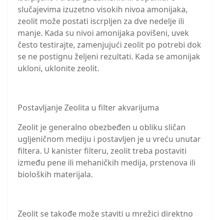
slučajevima izuzetno visokih nivoa amonijaka,
zeolit može postati iscrpljen za dve nedelje ili
manje. Kada su nivoi amonijaka povišeni, uvek
često testirajte, zamenjujući zeolit po potrebi dok
se ne postignu željeni rezultati. Kada se amonijak
ukloni, uklonite zeolit.
Postavljanje Zeolita u filter akvarijuma
Zeolit je generalno obezbeđen u obliku sličan
ugljeničnom mediju i postavljen je u vreću unutar
filtera. U kanister filteru, zeolit treba postaviti
između pene ili mehaničkih medija, prstenova ili
bioloških materijala.
Zeolit se takođe može staviti u mrežici direktno