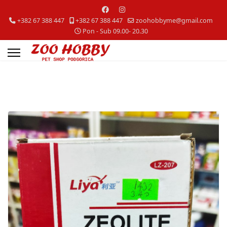
+382 67 388 447
+382 67 388 447
zoohobbyme@gmail.com
Pon - Sub 09.00- 20.30