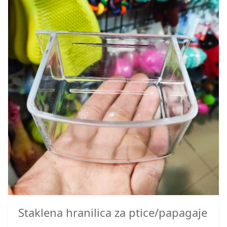
Staklena hranilica za ptice/papagaje