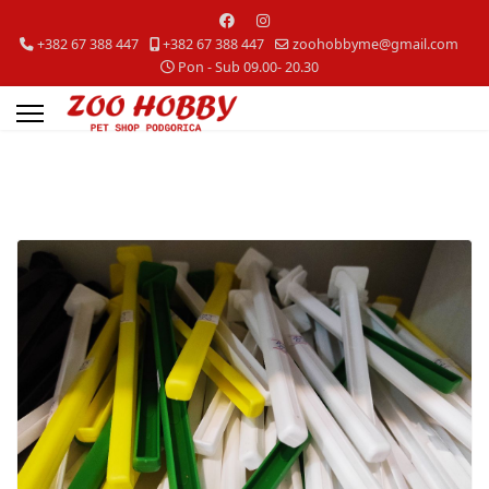
+382 67 388 447
+382 67 388 447
zoohobbyme@gmail.com
Pon - Sub 09.00- 20.30