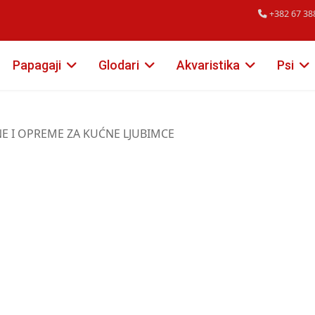
+382 67 38
Papagaji
Glodari
Akvaristika
Psi
NE I OPREME ZA KUĆNE LJUBIMCE