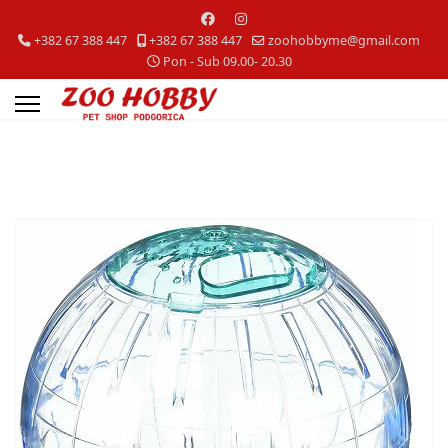
+382 67 388 447
+382 67 388 447
zoohobbyme@gmail.com
Pon - Sub 09.00- 20.30