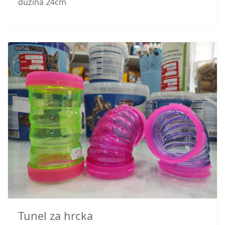
duzina 24cm
Tunel za hrcka