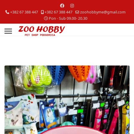
+382 67 388 447
+382 67 388 447
zoohobbyme@gmail.com
Pon - Sub 09.00- 20.30