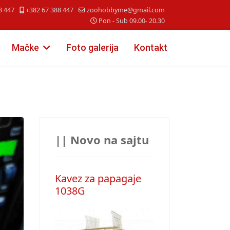
8 447
+382 67 388 447
zoohobbyme@gmail.com
Pon - Sub 09.00- 20.30
Mačke
Foto galerija
Kontakt
|| Novo na sajtu
Kavez za papagaje
1038G