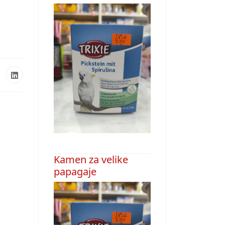
Kamen za velike
papagaje