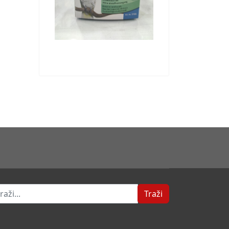
ži
Traži