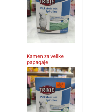
Kamen za velike
papagaje