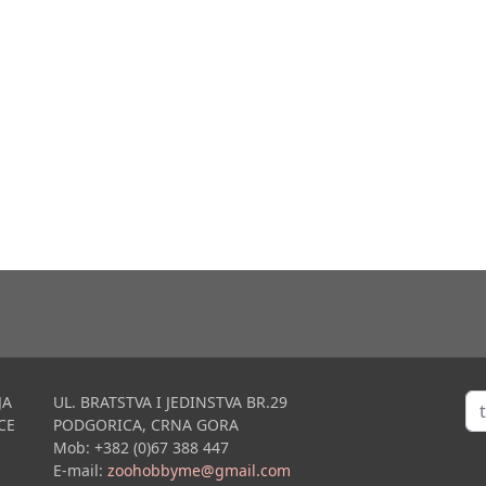
Tra
JA
UL. BRATSTVA I JEDINSTVA BR.29
CE
PODGORICA, CRNA GORA
Mob: +382 (0)67 388 447
E-mail:
zoohobbyme@gmail.com