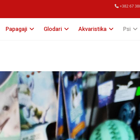
+382 67 38
Papagaji
Glodari
Akvaristika
Psi