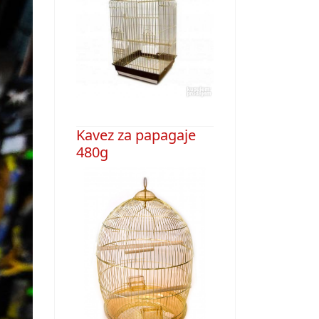
Kavez za papagaje
480g