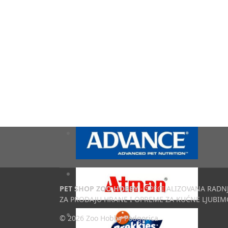
PET SHOP ZOO HOBBY
- SPECIJALIZOVANA RADN
ZA PRODAJU HRANE I OPREME ZA KUĆNE LJUBIM
© 2026 Zoo Hobby Podgorica