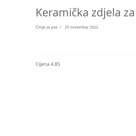
Keramička zdjela za
Činije za pse
25 novembar 2022
Cijena 4.85