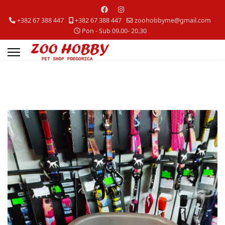
+382 67 388 447
+382 67 388 447
zoohobbyme@gmail.com
Pon - Sub 09.00- 20.30